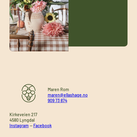
Maren Rom
maren@ellashage.no
909 73 874
Kirkeveien 217
4580 Lyngdal
Instagram
—
Facebook