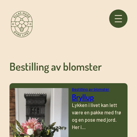
Hopp
til
innhold
Bestilling av blomster
Bestilling av blomster
Bryllup
Lykken i livet kan lett
være en pakke med frø
og en pose med jord.
Her i…