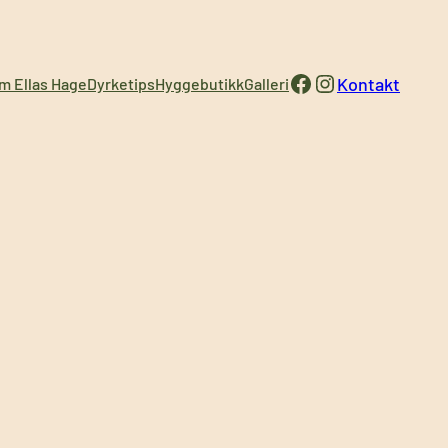
Facebook
Instagram
Kontakt
m Ellas Hage
Dyrketips
Hyggebutikk
Galleri