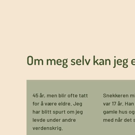
Om meg selv kan jeg e
45 år, men blir ofte tatt
Snekkeren mi
for å være eldre. Jeg
var 17 år. Han
har blitt spurt om jeg
gamle hus og
levde under andre
med når det st
verdenskrig.