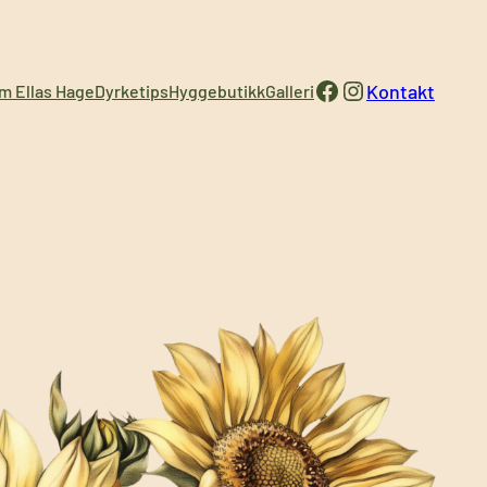
Facebook
Instagram
Kontakt
m Ellas Hage
Dyrketips
Hyggebutikk
Galleri