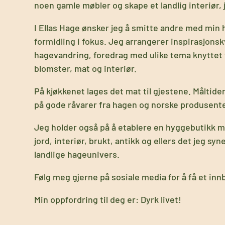
noen gamle møbler og skape et landlig interiør, j
I Ellas Hage ønsker jeg å smitte andre med min 
formidling i fokus. Jeg arrangerer inspirasjonsk
hagevandring, foredrag med ulike tema knyttet t
blomster, mat og interiør.
På kjøkkenet lages det mat til gjestene. Måltiden
på gode råvarer fra hagen og norske produsente
Jeg holder også på å etablere en hyggebutikk med
jord, interiør, brukt, antikk og ellers det jeg syn
landlige hageunivers.
Følg meg gjerne på sosiale media for å få et innbli
Min oppfordring til deg er: Dyrk livet!