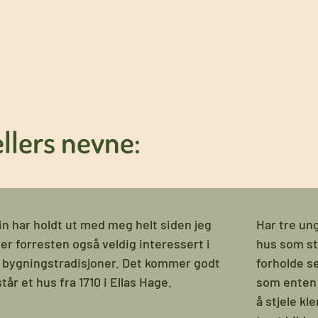
llers nevne:
n har holdt ut med meg helt siden jeg
Har tre u
 er forresten også veldig interessert i
hus som s
 bygningstradisjoner. Det kommer godt
forholde se
år et hus fra 1710 i Ellas Hage.
som enten 
å stjele kl