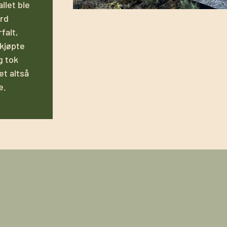
llet ble
rd
falt,
 kjøpte
g tok
et altså
e.