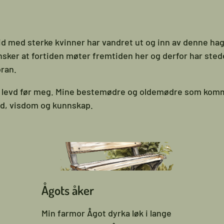
id med sterke kvinner har vandret ut og inn av denne hage
ønsker at fortiden møter fremtiden her og derfor har stede
oran.
r levd før meg. Mine bestemødre og oldemødre som komme
eid, visdom og kunnskap.
Ågots åker
Min farmor Ågot dyrka løk i lange