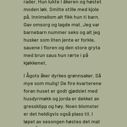
rader. Hun lukte i åkeren og høstet
moden løk. Smilte stille med kjole
på. Innimellom alt fikk hun ti barn.
Gav omsorg og lagde mat. Jeg var
barnebarn nummer seks og alt jeg
husker som liten jente er forkle,
sauene i floren og den store gryta
med brun saus hun rørte i på
kjøkkenet.
I Ågots åker dyrkes grønnsaker. Så
mye som mulig! De fire kvarterene
foran huset er godt gjødslet med
husdyrmøkk og jorda er dekket av
gressklipp og høy. Noen blomster
er det heldigvis også plass til. I
løpet av sesongen høstes det mat