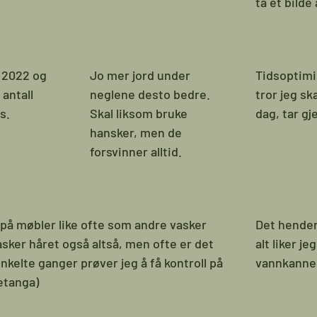
ta et bilde
i 2022 og
Jo mer jord under
Tidsoptimi
antall
neglene desto bedre.
tror jeg sk
s.
Skal liksom bruke
dag, tar gj
hansker, men de
forsvinner alltid.
 på møbler like ofte som andre vasker
Det hender
asker håret også altså, men ofte er det
alt liker j
nkelte ganger prøver jeg å få kontroll på
vannkanne.
etanga)