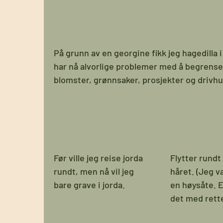
På grunn av en georgine fikk jeg hagedilla 
har nå alvorlige problemer med å begrense 
blomster, grønnsaker, prosjekter og drivhu
Før ville jeg reise jorda
Flytter rundt
rundt, men nå vil jeg
håret. (Jeg v
bare grave i jorda.
en høysåte. E
det med rett