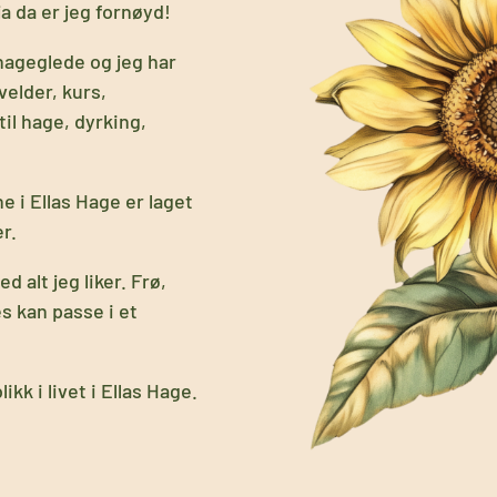
a da er jeg fornøyd!
hageglede og jeg har
velder, kurs,
il hage, dyrking,
e i Ellas Hage er laget
r.
 alt jeg liker. Frø,
es kan passe i et
kk i livet i Ellas Hage.