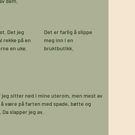
 av dem.
st. Det jeg
Det er farlig å slippe
al rekke på en
meg inn i en
erne en uke.
bruktbutikk.
 jeg sitter ned i mine uterom, men mest av
eg å være på farten med spade, bøtte og
 Da slapper jeg av.