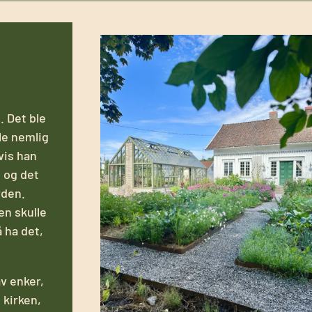
. Det ble
lle nemlig
vis han
 og det
rden.
en skulle
 ha det,
v enker,
 kirken,