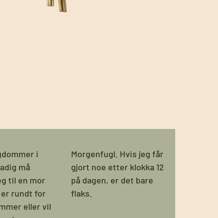
ngdommer i
Morgenfugl. Hvis jeg får
tadig må
gjort noe etter klokka 12
g til en mor
på dagen, er det bare
er rundt for
flaks.
emmer eller vil